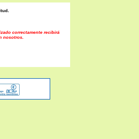
itud.
lizado correctamente recibirá
n nosotros.