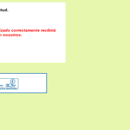
itud.
lizado correctamente recibirá
n nosotros.