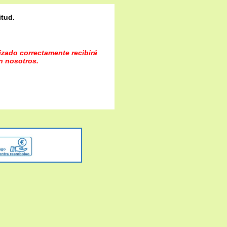
itud.
lizado correctamente recibirá
n nosotros.