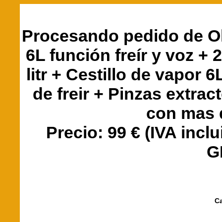
Procesando pedido de O
6L función freír y voz +
litr + Cestillo de vapor 6
de freir + Pinzas extrac
con mas d
Precio: 99 € (IVA incl
G
C